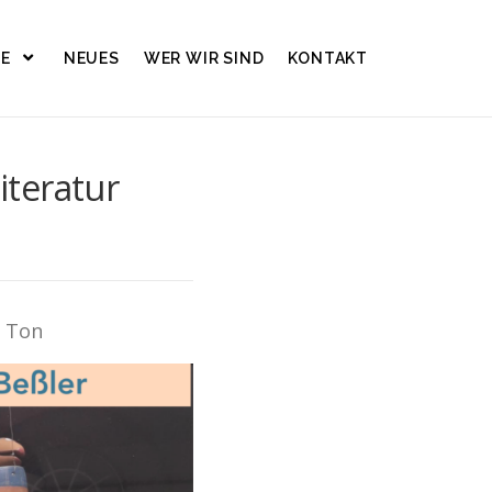
TE
NEUES
WER WIR SIND
KONTAKT
iteratur
s Ton