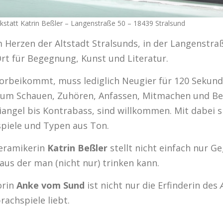
att Katrin Beßler – Langenstraße 50 – 18439 Stralsund
m Herzen der Altstadt Stralsunds, in der Langenstraß
t für Begegnung, Kunst und Literatur.
r vorbeikommt, muss lediglich Neugier für 120 Seku
t um Schauen, Zuhören, Anfassen, Mitmachen und B
iangel bis Kontrabass, sind willkommen. Mit dabei s
piele und Typen aus Ton.
Keramikerin
Katrin Beßler
stellt nicht einfach nur 
aus der man (nicht nur) trinken kann.
orin
Anke vom Sund
ist nicht nur die Erfinderin des
prachspiele liebt.